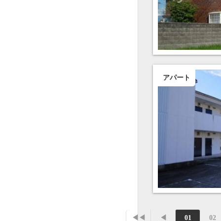
アパート
◀◀
◀
01
02