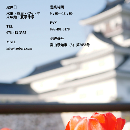
定休日
営業時間
水曜・祝日・GW・年
9：00～18：00
末年始・夏季休暇
FAX
TEL
076-491-6178
076-413-3555
免許番号
MAIL
富山県知事（5）第2656号
info@aoba-e.com