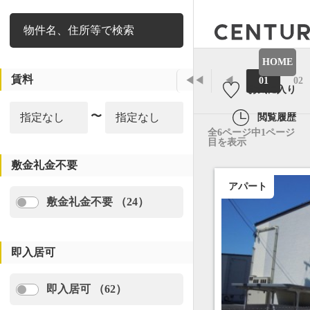
絞り込み
HOME
賃料
◀◀
◀
01
02
お気に入り
〜
閲覧履歴
全6ページ中1ページ
目を表示
敷金礼金不要
アパート
敷金礼金不要 （24）
即入居可
即入居可 （62）