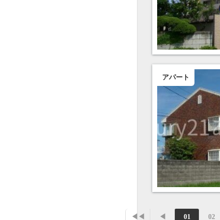
アパート
◀◀
◀
01
02