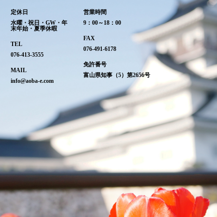
定休日
営業時間
水曜・祝日・GW・年
9：00～18：00
末年始・夏季休暇
FAX
TEL
076-491-6178
076-413-3555
免許番号
MAIL
富山県知事（5）第2656号
info@aoba-e.com