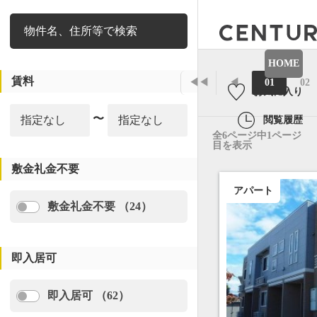
絞り込み
HOME
賃料
◀◀
◀
01
02
お気に入り
〜
閲覧履歴
全6ページ中1ページ
目を表示
敷金礼金不要
アパート
敷金礼金不要 （24）
即入居可
即入居可 （62）