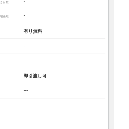
-
き台数
-
場距離
有り無料
-
き
即引渡し可
---