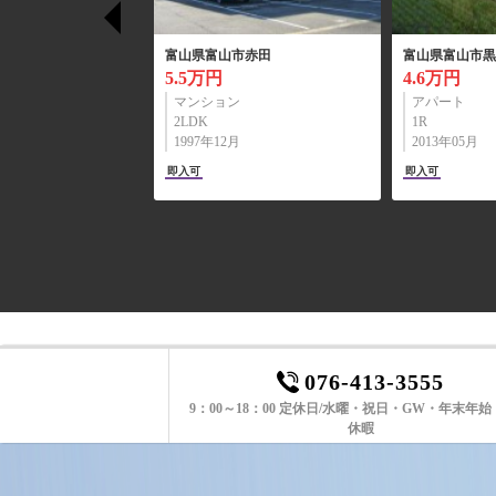
市本郷新
富山県富山市長江２丁目
富山県富山市安野
5.3万円
7.3万円
マンション
マンション
3LDK
1LDK
1991年09月
2012年12月
敷礼ｾﾞﾛ
即入可
076-413-3555
9：00～18：00 定休日/水曜・祝日・GW・年末年
休暇