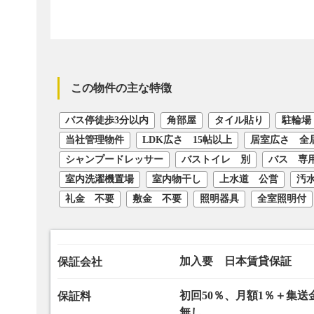
この物件の主な特徴
バス停徒歩3分以内
角部屋
タイル貼り
駐輪場
当社管理物件
LDK広さ 15帖以上
居室広さ 全
シャンプードレッサー
バストイレ 別
バス 専
室内洗濯機置場
室内物干し
上水道 公営
汚
礼金 不要
敷金 不要
照明器具
全室照明付
加入要 日本賃貸保証
保証会社
初回50％、月額1％＋集送金
保証料
無し