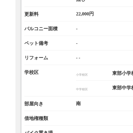
22,000円
更新料
-
バルコニー面積
-
ペット備考
- -
リフォーム
学校区
東部小学校
小学校区
東部中学校
中学校区
南
部屋向き
借地権種類
バイク置き場