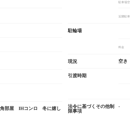
駐車場空
近隣駐車
駐輪場
料金
空
現況
引渡時期
-
法令に基づくその他制
角部屋 IHコンロ 冬に嬉し
限事項