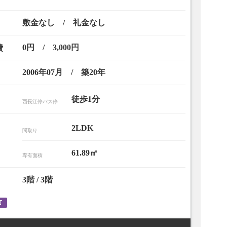
敷金なし / 礼金なし
0円 / 3,000円
費
2006年07月 / 築20年
徒歩1分
西長江停バス停
2LDK
間取り
リビング
61.89㎡
専有面積
3階 / 3階
可