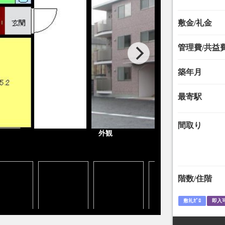
敷金/礼金
管理費/共益
築年月
最寄駅
間取り
外観
階数/住階
敷礼ｾﾞﾛ
即入