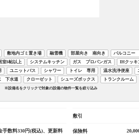
敷地内ゴミ置き場
融雪機
部屋向き 南向き
バルコニー
居室6帖以上
システムキッチン
ガス プロパンガス
IHクッ
用
ユニットバス
シャワー
トイレ 専用
温水洗浄便座
水 下水道
クローゼット
シューズボックス
トランクルーム
※設備名をクリックで対象の設備の物件一覧を絞り込み
敷引
手数料330円(税込)、更新料
20,0
保険料