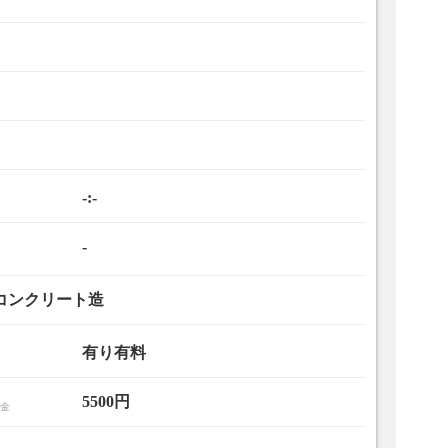
-:-
-
コンクリート造
有り有料
5500円
金