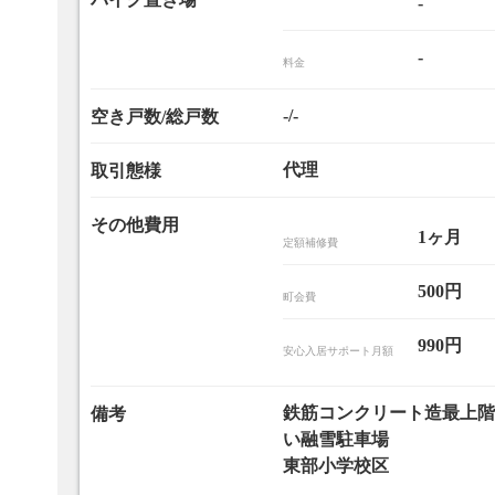
-
-
料金
-/-
空き戸数/総戸数
代理
取引態様
その他費用
1ヶ月
定額補修費
500円
町会費
990円
安心入居サポート月額
鉄筋コンクリート造最上階
備考
い融雪駐車場
東部小学校区