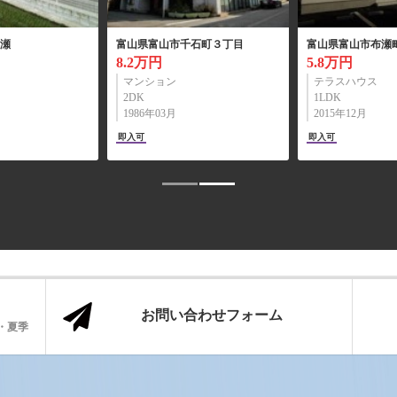
屋町２...
富山県富山市婦中町希望...
富山県富山市赤田
3.3万円
5.5万円
アパート
マンション
1K
2LDK
1996年02月
1997年12月
敷礼ｾﾞﾛ
動画
即入可
即入可
お問い合わせフォーム
始・夏季