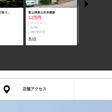
富山県富山市黒瀬
富山県富山市千石町
4.6万円
8.2万円
アパート
マンション
1R
2DK
2013年05月
1986年03月
即入可
即入可
店舗アクセス